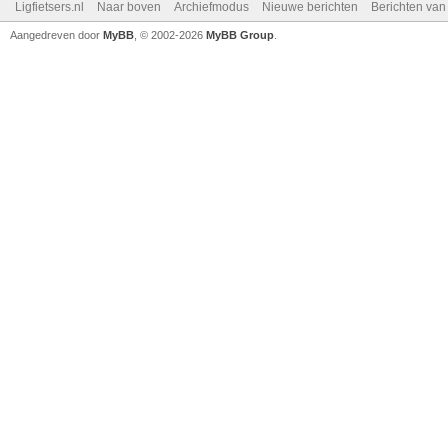
Ligfietsers.nl
Naar boven
Archiefmodus
Nieuwe berichten
Berichten va
Aangedreven door
MyBB
, © 2002-2026
MyBB Group
.