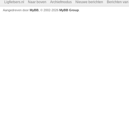
Ligfietsers.nl
Naar boven
Archiefmodus
Nieuwe berichten
Berichten va
Aangedreven door
MyBB
, © 2002-2026
MyBB Group
.