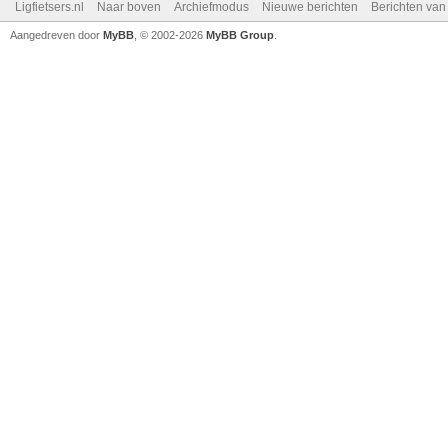
Ligfietsers.nl
Naar boven
Archiefmodus
Nieuwe berichten
Berichten va
Aangedreven door
MyBB
, © 2002-2026
MyBB Group
.