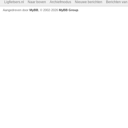
Ligfietsers.nl
Naar boven
Archiefmodus
Nieuwe berichten
Berichten va
Aangedreven door
MyBB
, © 2002-2026
MyBB Group
.