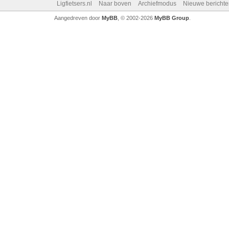
Ligfietsers.nl
Naar boven
Archiefmodus
Nieuwe berichte
Aangedreven door
MyBB
, © 2002-2026
MyBB Group
.