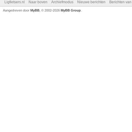
Ligfietsers.nl
Naar boven
Archiefmodus
Nieuwe berichten
Berichten va
Aangedreven door
MyBB
, © 2002-2026
MyBB Group
.