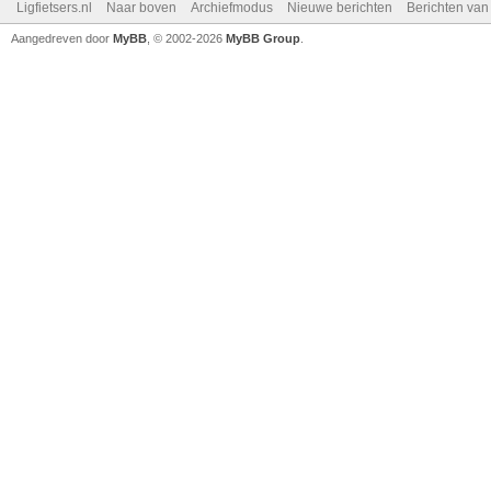
Ligfietsers.nl
Naar boven
Archiefmodus
Nieuwe berichten
Berichten va
Aangedreven door
MyBB
, © 2002-2026
MyBB Group
.