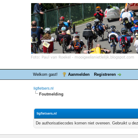
Welkom gast!
Aanmelden
Registreren
ligfietsers.nl
Foutmelding
ligfietsers.nl
De authorisatiecodes komen niet overeen. Gebruikt u dez