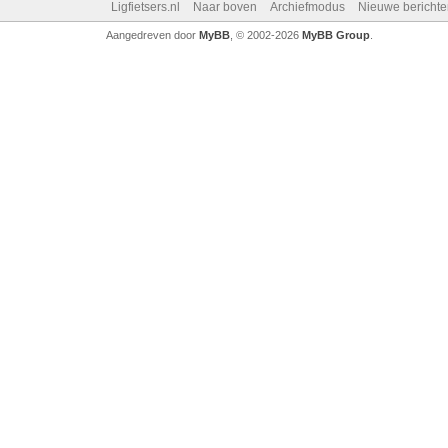
Ligfietsers.nl
Naar boven
Archiefmodus
Nieuwe berichte
Aangedreven door
MyBB
, © 2002-2026
MyBB Group
.