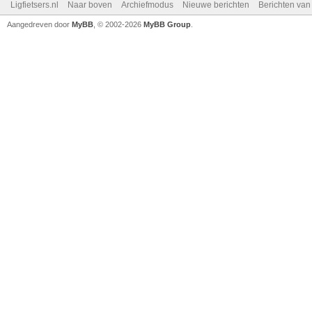
Ligfietsers.nl
Naar boven
Archiefmodus
Nieuwe berichten
Berichten va
Aangedreven door
MyBB
, © 2002-2026
MyBB Group
.