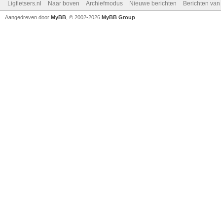
Ligfietsers.nl
Naar boven
Archiefmodus
Nieuwe berichten
Berichten va
Aangedreven door
MyBB
, © 2002-2026
MyBB Group
.