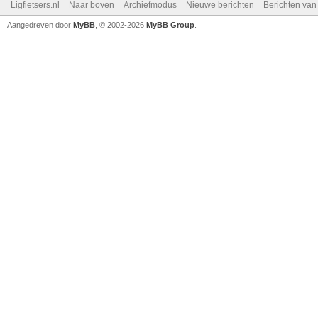
Ligfietsers.nl
Naar boven
Archiefmodus
Nieuwe berichten
Berichten va
Aangedreven door
MyBB
, © 2002-2026
MyBB Group
.