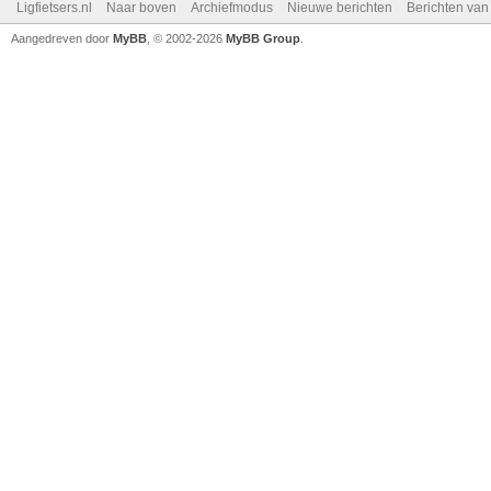
Ligfietsers.nl
Naar boven
Archiefmodus
Nieuwe berichten
Berichten va
Aangedreven door
MyBB
, © 2002-2026
MyBB Group
.