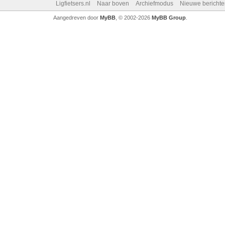
Ligfietsers.nl
Naar boven
Archiefmodus
Nieuwe berichte
Aangedreven door
MyBB
, © 2002-2026
MyBB Group
.