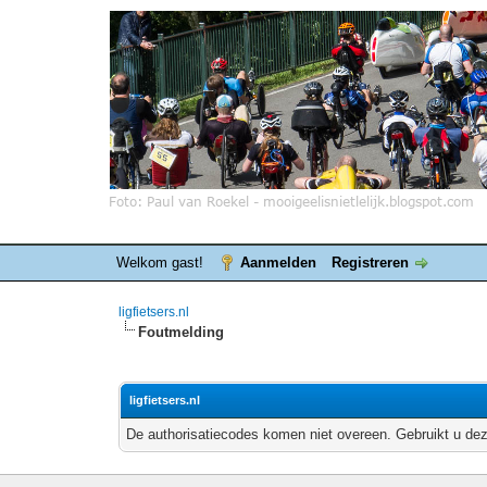
Welkom gast!
Aanmelden
Registreren
ligfietsers.nl
Foutmelding
ligfietsers.nl
De authorisatiecodes komen niet overeen. Gebruikt u dez