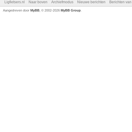
Ligfietsers.nl
Naar boven
Archiefmodus
Nieuwe berichten
Berichten va
Aangedreven door
MyBB
, © 2002-2026
MyBB Group
.