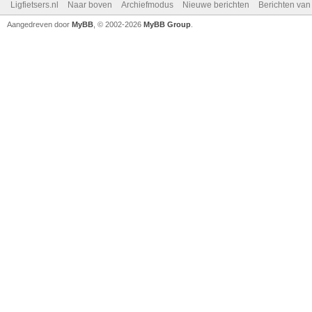
Ligfietsers.nl
Naar boven
Archiefmodus
Nieuwe berichten
Berichten va
Aangedreven door
MyBB
, © 2002-2026
MyBB Group
.