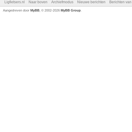
Ligfietsers.nl
Naar boven
Archiefmodus
Nieuwe berichten
Berichten va
Aangedreven door
MyBB
, © 2002-2026
MyBB Group
.