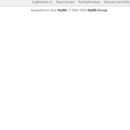
Ligfietsers.nl
Naar boven
Archiefmodus
Nieuwe berichte
Aangedreven door
MyBB
, © 2002-2026
MyBB Group
.