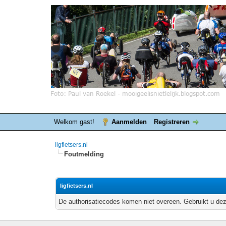
Welkom gast!
Aanmelden
Registreren
ligfietsers.nl
Foutmelding
ligfietsers.nl
De authorisatiecodes komen niet overeen. Gebruikt u dez