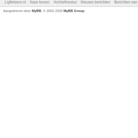
Ligfietsers.nl
Naar boven
Archiefmodus
Nieuwe berichten
Berichten va
Aangedreven door
MyBB
, © 2002-2026
MyBB Group
.