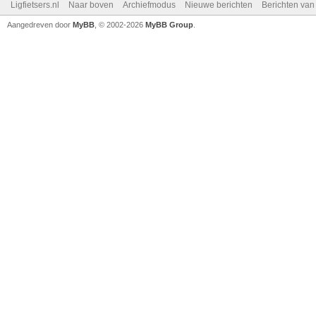
Ligfietsers.nl
Naar boven
Archiefmodus
Nieuwe berichten
Berichten va
Aangedreven door
MyBB
, © 2002-2026
MyBB Group
.