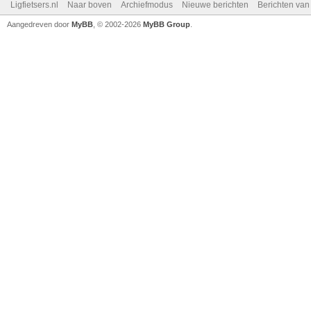
Ligfietsers.nl
Naar boven
Archiefmodus
Nieuwe berichten
Berichten va
Aangedreven door
MyBB
, © 2002-2026
MyBB Group
.