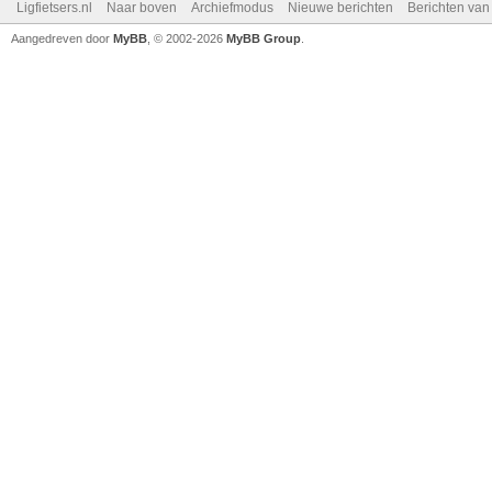
Ligfietsers.nl
Naar boven
Archiefmodus
Nieuwe berichten
Berichten va
Aangedreven door
MyBB
, © 2002-2026
MyBB Group
.