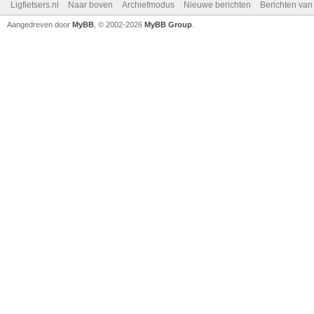
Ligfietsers.nl
Naar boven
Archiefmodus
Nieuwe berichten
Berichten va
Aangedreven door
MyBB
, © 2002-2026
MyBB Group
.