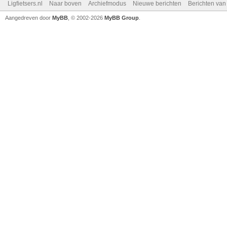
Ligfietsers.nl
Naar boven
Archiefmodus
Nieuwe berichten
Berichten va
Aangedreven door
MyBB
, © 2002-2026
MyBB Group
.