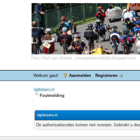
Welkom gast!
Aanmelden
Registreren
ligfietsers.nl
Foutmelding
ligfietsers.nl
De authorisatiecodes komen niet overeen. Gebruikt u dez