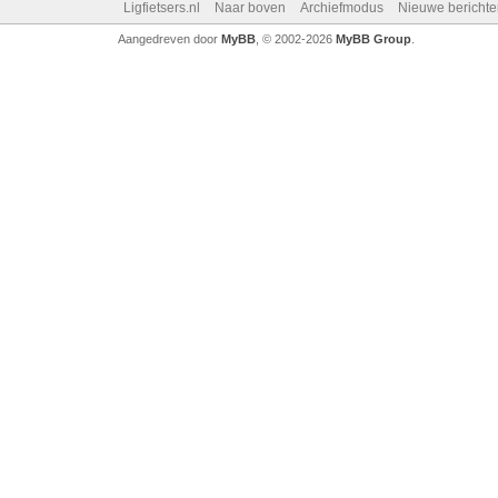
Ligfietsers.nl
Naar boven
Archiefmodus
Nieuwe berichte
Aangedreven door
MyBB
, © 2002-2026
MyBB Group
.