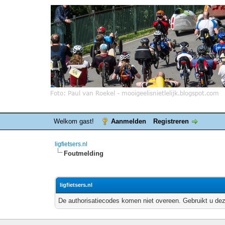
Welkom gast!
Aanmelden
Registreren
ligfietsers.nl
Foutmelding
ligfietsers.nl
De authorisatiecodes komen niet overeen. Gebruikt u dez