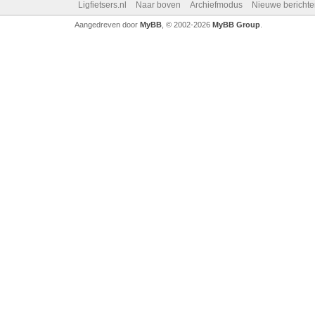
Ligfietsers.nl
Naar boven
Archiefmodus
Nieuwe berichte
Aangedreven door
MyBB
, © 2002-2026
MyBB Group
.