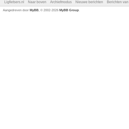
Ligfietsers.nl
Naar boven
Archiefmodus
Nieuwe berichten
Berichten va
Aangedreven door
MyBB
, © 2002-2026
MyBB Group
.