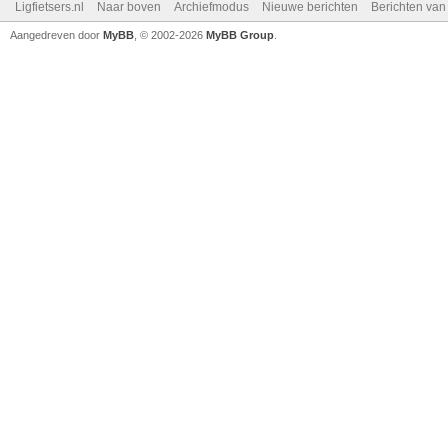
Ligfietsers.nl
Naar boven
Archiefmodus
Nieuwe berichten
Berichten va
Aangedreven door
MyBB
, © 2002-2026
MyBB Group
.