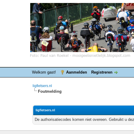
Welkom gast!
Aanmelden
Registreren
ligfietsers.nl
Foutmelding
ligfietsers.nl
De authorisatiecodes komen niet overeen. Gebruikt u dez