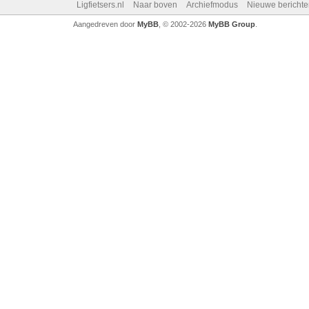
Ligfietsers.nl
Naar boven
Archiefmodus
Nieuwe berichte
Aangedreven door
MyBB
, © 2002-2026
MyBB Group
.