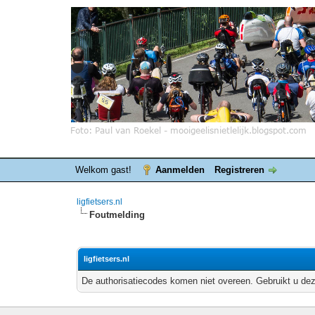
Welkom gast!
Aanmelden
Registreren
ligfietsers.nl
Foutmelding
ligfietsers.nl
De authorisatiecodes komen niet overeen. Gebruikt u dez