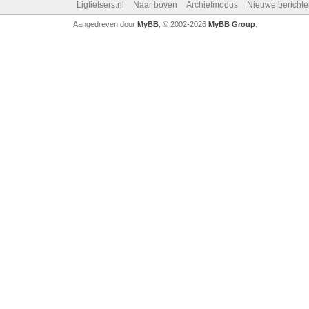
Ligfietsers.nl
Naar boven
Archiefmodus
Nieuwe berichte
Aangedreven door
MyBB
, © 2002-2026
MyBB Group
.