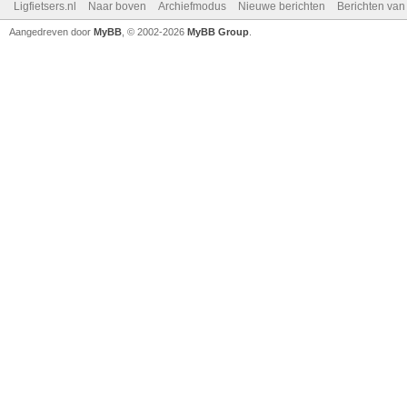
Ligfietsers.nl
Naar boven
Archiefmodus
Nieuwe berichten
Berichten va
Aangedreven door
MyBB
, © 2002-2026
MyBB Group
.