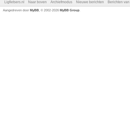
Ligfietsers.nl
Naar boven
Archiefmodus
Nieuwe berichten
Berichten va
Aangedreven door
MyBB
, © 2002-2026
MyBB Group
.