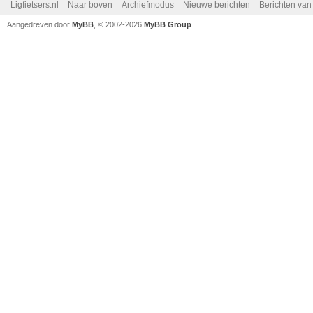
Ligfietsers.nl
Naar boven
Archiefmodus
Nieuwe berichten
Berichten va
Aangedreven door
MyBB
, © 2002-2026
MyBB Group
.