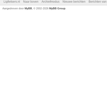
Ligfietsers.nl
Naar boven
Archiefmodus
Nieuwe berichten
Berichten va
Aangedreven door
MyBB
, © 2002-2026
MyBB Group
.