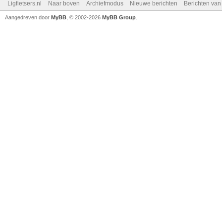
Ligfietsers.nl
Naar boven
Archiefmodus
Nieuwe berichten
Berichten va
Aangedreven door
MyBB
, © 2002-2026
MyBB Group
.