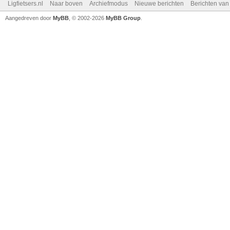
Ligfietsers.nl
Naar boven
Archiefmodus
Nieuwe berichten
Berichten va
Aangedreven door
MyBB
, © 2002-2026
MyBB Group
.