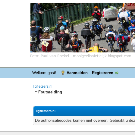
Welkom gast!
Aanmelden
Registreren
ligfietsers.nl
Foutmelding
ligfietsers.nl
De authorisatiecodes komen niet overeen. Gebruikt u dez