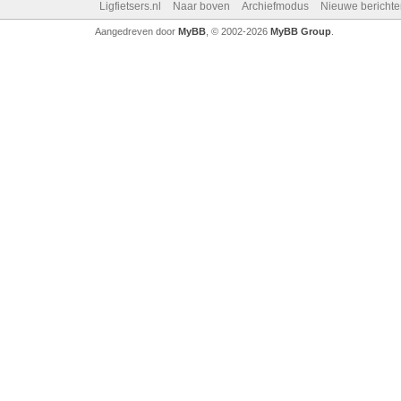
Ligfietsers.nl
Naar boven
Archiefmodus
Nieuwe berichte
Aangedreven door
MyBB
, © 2002-2026
MyBB Group
.