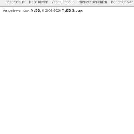
Ligfietsers.nl
Naar boven
Archiefmodus
Nieuwe berichten
Berichten va
Aangedreven door
MyBB
, © 2002-2026
MyBB Group
.