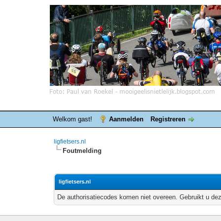
Welkom gast!
Aanmelden
Registreren
ligfietsers.nl
Foutmelding
ligfietsers.nl
De authorisatiecodes komen niet overeen. Gebruikt u dez