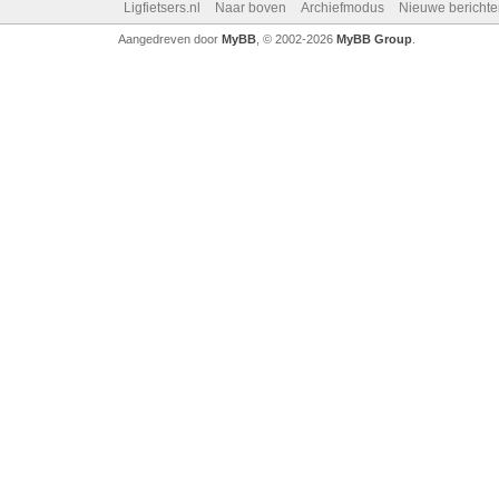
Ligfietsers.nl
Naar boven
Archiefmodus
Nieuwe berichte
Aangedreven door
MyBB
, © 2002-2026
MyBB Group
.