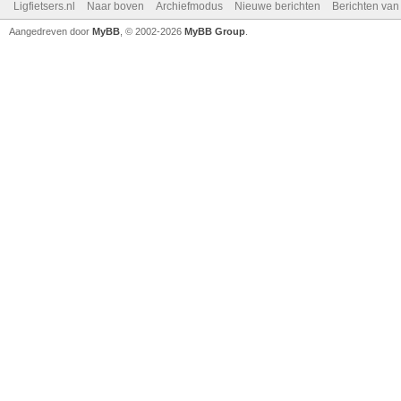
Ligfietsers.nl
Naar boven
Archiefmodus
Nieuwe berichten
Berichten va
Aangedreven door
MyBB
, © 2002-2026
MyBB Group
.