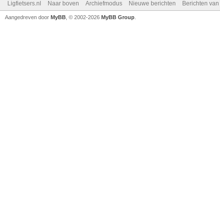
Ligfietsers.nl
Naar boven
Archiefmodus
Nieuwe berichten
Berichten va
Aangedreven door
MyBB
, © 2002-2026
MyBB Group
.