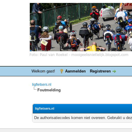
Welkom gast!
Aanmelden
Registreren
ligfietsers.nl
Foutmelding
ligfietsers.nl
De authorisatiecodes komen niet overeen. Gebruikt u dez