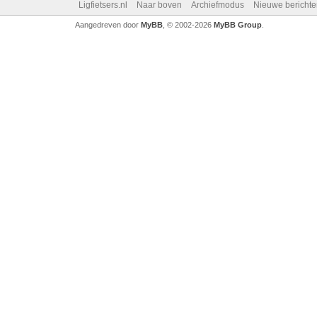
Ligfietsers.nl
Naar boven
Archiefmodus
Nieuwe berichte
Aangedreven door
MyBB
, © 2002-2026
MyBB Group
.