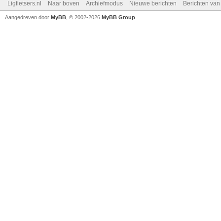
Ligfietsers.nl
Naar boven
Archiefmodus
Nieuwe berichten
Berichten va
Aangedreven door
MyBB
, © 2002-2026
MyBB Group
.