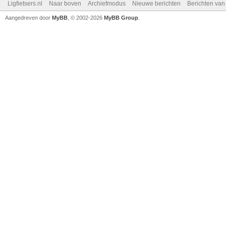
Ligfietsers.nl
Naar boven
Archiefmodus
Nieuwe berichten
Berichten va
Aangedreven door
MyBB
, © 2002-2026
MyBB Group
.