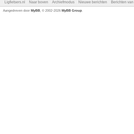
Ligfietsers.nl
Naar boven
Archiefmodus
Nieuwe berichten
Berichten va
Aangedreven door
MyBB
, © 2002-2026
MyBB Group
.