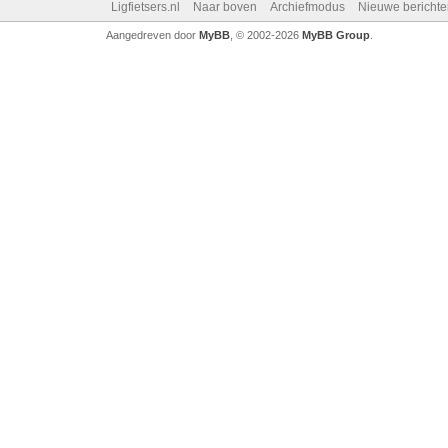
Ligfietsers.nl
Naar boven
Archiefmodus
Nieuwe berichte
Aangedreven door
MyBB
, © 2002-2026
MyBB Group
.