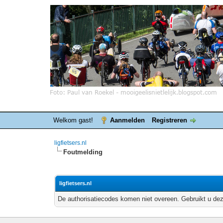
Welkom gast!
Aanmelden
Registreren
ligfietsers.nl
Foutmelding
ligfietsers.nl
De authorisatiecodes komen niet overeen. Gebruikt u dez