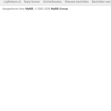
Ligfietsers.nl
Naar boven
Archiefmodus
Nieuwe berichten
Berichten va
Aangedreven door
MyBB
, © 2002-2026
MyBB Group
.