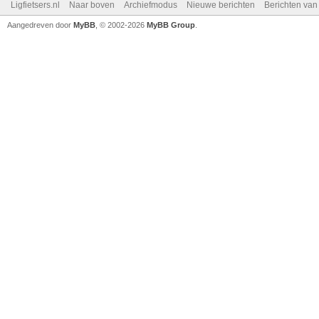
Ligfietsers.nl
Naar boven
Archiefmodus
Nieuwe berichten
Berichten va
Aangedreven door
MyBB
, © 2002-2026
MyBB Group
.