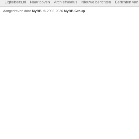
Ligfietsers.nl
Naar boven
Archiefmodus
Nieuwe berichten
Berichten va
Aangedreven door
MyBB
, © 2002-2026
MyBB Group
.