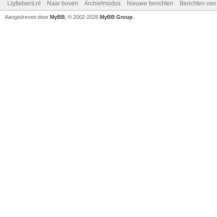
Ligfietsers.nl
Naar boven
Archiefmodus
Nieuwe berichten
Berichten va
Aangedreven door
MyBB
, © 2002-2026
MyBB Group
.