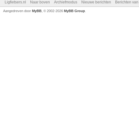
Ligfietsers.nl
Naar boven
Archiefmodus
Nieuwe berichten
Berichten va
Aangedreven door
MyBB
, © 2002-2026
MyBB Group
.